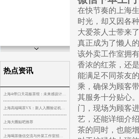
在快节奏的上海
时光，却又因各
大爱茶人士带来
真正成为了懒人
该外卖工作室拥
香浓的红茶，还
热点资讯
能满足不同茶友
乘，确保为顾客
上海4t带口天花板茶馆：未来感设计颠覆传统印象_391
其服务十分贴心
门，现场为顾客
上海高端喝茶VX：新人入圈验证机制_418
艺，还能详细介
上海大圈贴吧推荐
茶的同时，也能
上海喝茶微信交流与外菜工作室招聘_278