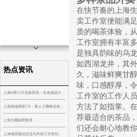
在快节奏的上海
卖工作室便能满
质的喝茶体验，
工作室拥有丰富
是独具韵味的乌
如西湖龙井，其
热点资讯
久，滋味鲜爽甘
味，口感醇厚，
上海4t带口天花板茶馆：未来感设计颠覆传统印象_391
工作室的工作人
方法了如指掌。
上海高端喝茶VX：新人入圈验证机制_418
荐最适合的茶品
上海大圈贴吧推荐
们还会耐心地教
上海喝茶微信交流与外菜工作室招聘_278